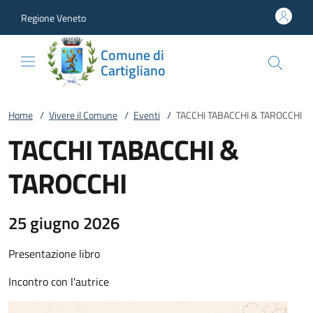
Vai al contenuto
accedi al menu
footer.enter
Regione Veneto
Comune di
Cartigliano
Home
/
Vivere il Comune
/
Eventi
/
TACCHI TABACCHI & TAROCCHI
TACCHI TABACCHI &
TAROCCHI
25 giugno 2026
Presentazione libro
Incontro con l'autrice