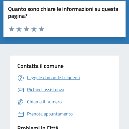
Quanto sono chiare le informazioni su questa
pagina?
Valuta da 1 a 5 stelle la pagina
Domanda
Valuta 1 stelle su 5
Valuta 2 stelle su 5
Valuta 3 stelle su 5
Valuta 4 stelle su 5
Valuta 5 stelle su 5
Contatta il comune
Leggi le domande frequenti
Richiedi assistenza
Chiama il numero
Prenota appuntamento
Problemi in Città