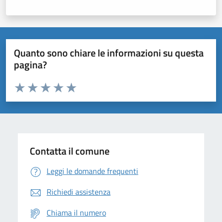
Quanto sono chiare le informazioni su questa
pagina?
Valuta da 1 a 5 stelle la pagina
Domanda
Valuta 1 stelle su 5
Valuta 2 stelle su 5
Valuta 3 stelle su 5
Valuta 4 stelle su 5
Valuta 5 stelle su 5
Contatta il comune
Leggi le domande frequenti
Richiedi assistenza
Chiama il numero