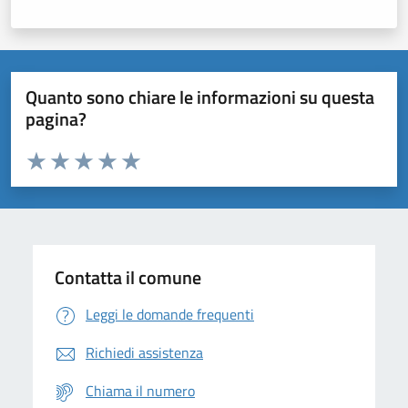
Quanto sono chiare le informazioni su questa
pagina?
Valuta da 1 a 5 stelle la pagina
Domanda
Valuta 1 stelle su 5
Valuta 2 stelle su 5
Valuta 3 stelle su 5
Valuta 4 stelle su 5
Valuta 5 stelle su 5
Contatta il comune
Leggi le domande frequenti
Richiedi assistenza
Chiama il numero