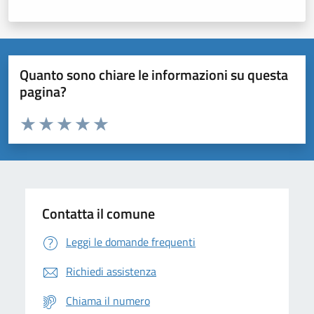
Quanto sono chiare le informazioni su questa
pagina?
Valuta da 1 a 5 stelle la pagina
Domanda
Valuta 1 stelle su 5
Valuta 2 stelle su 5
Valuta 3 stelle su 5
Valuta 4 stelle su 5
Valuta 5 stelle su 5
Contatta il comune
Leggi le domande frequenti
Richiedi assistenza
Chiama il numero