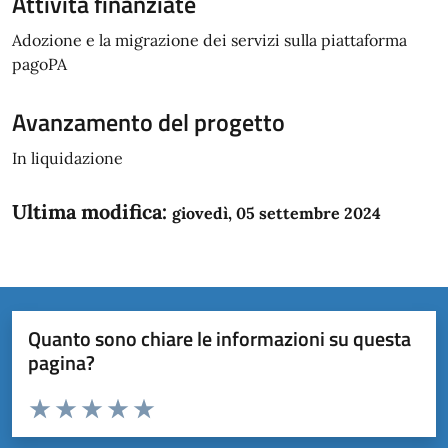
Attività finanziate
Adozione e la migrazione dei servizi sulla piattaforma
pagoPA
Avanzamento del progetto
In liquidazione
Ultima modifica:
giovedì, 05 settembre 2024
Quanto sono chiare le informazioni su questa
pagina?
Valuta da 1 a 5 stelle la pagina
Domanda
Valuta 1 stelle su 5
Valuta 2 stelle su 5
Valuta 3 stelle su 5
Valuta 4 stelle su 5
Valuta 5 stelle su 5