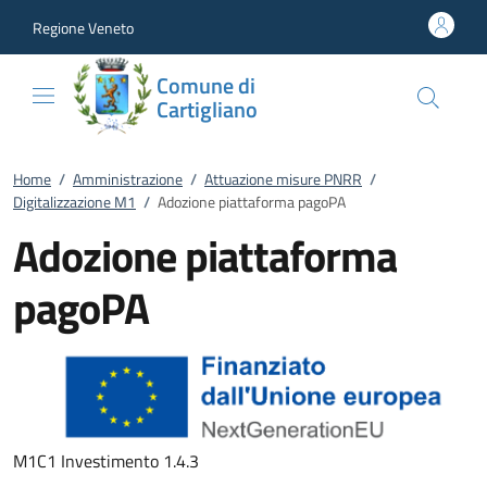
Vai al contenuto
accedi al menu
footer.enter
Regione Veneto
Comune di
Cartigliano
Home
/
Amministrazione
/
Attuazione misure PNRR
/
Digitalizzazione M1
/
Adozione piattaforma pagoPA
Adozione piattaforma
pagoPA
M1C1 Investimento 1.4.3