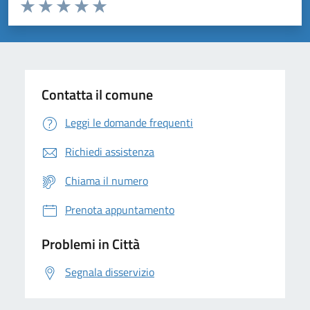
Valuta da 1 a 5 stelle la pagina
Domanda
Valuta 1 stelle su 5
Valuta 2 stelle su 5
Valuta 3 stelle su 5
Valuta 4 stelle su 5
Valuta 5 stelle su 5
Contatta il comune
Leggi le domande frequenti
Richiedi assistenza
Chiama il numero
Prenota appuntamento
Problemi in Città
Segnala disservizio