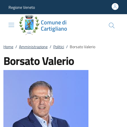
Vai al contenuto
accedi al menu
footer.enter
Regione Veneto
Comune di
Cartigliano
Home
/
Amministrazione
/
Politici
/
Borsato Valerio
Borsato Valerio