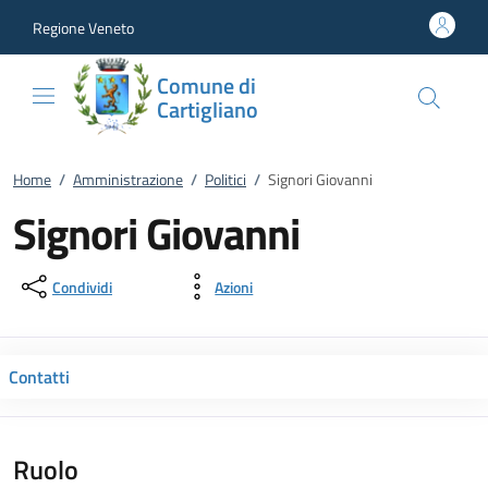
Vai al contenuto
accedi al menu
footer.enter
Regione Veneto
Comune di
Cartigliano
Home
/
Amministrazione
/
Politici
/
Signori Giovanni
Signori Giovanni
Condividi
Azioni
Contatti
Ruolo