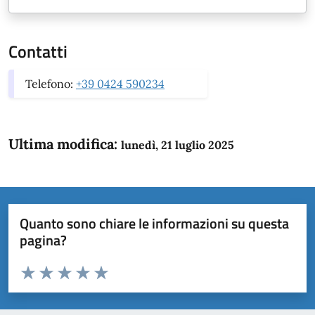
Contatti
Telefono:
+39 0424 590234
Ultima modifica:
lunedì, 21 luglio 2025
Quanto sono chiare le informazioni su questa
pagina?
Valuta da 1 a 5 stelle la pagina
Domanda
Valuta 1 stelle su 5
Valuta 2 stelle su 5
Valuta 3 stelle su 5
Valuta 4 stelle su 5
Valuta 5 stelle su 5