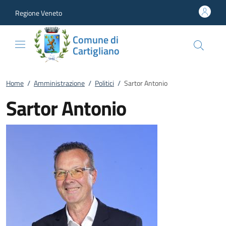
Vai al contenuto
accedi al menu
footer.enter
Regione Veneto
Comune di
Cartigliano
Home
/
Amministrazione
/
Politici
/
Sartor Antonio
Sartor Antonio