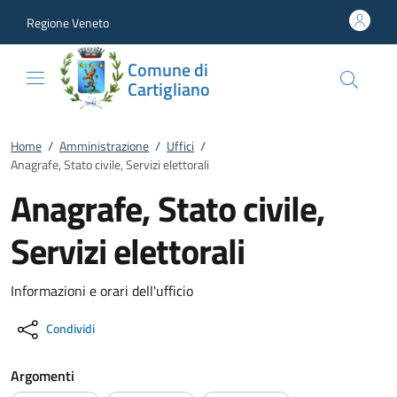
Vai al contenuto
accedi al menu
footer.enter
Regione Veneto
Comune di
Cartigliano
Home
/
Amministrazione
/
Uffici
/
Anagrafe, Stato civile, Servizi elettorali
Anagrafe, Stato civile,
Servizi elettorali
Informazioni e orari dell'ufficio
Condividi
Argomenti