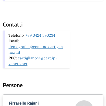
Contatti
Telefono:
+39 0424 590234
Email:
demografici@comune.cartiglia
no.vi.it
PEC:
cartigliano.vi@cert.ip-
veneto.net
Persone
Firrarello Rajani