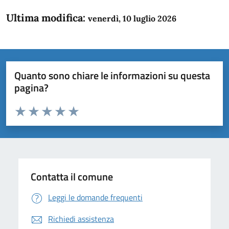
Ultima modifica:
venerdì, 10 luglio 2026
Quanto sono chiare le informazioni su questa
pagina?
Valuta da 1 a 5 stelle la pagina
Domanda
Valuta 1 stelle su 5
Valuta 2 stelle su 5
Valuta 3 stelle su 5
Valuta 4 stelle su 5
Valuta 5 stelle su 5
Contatta il comune
Leggi le domande frequenti
Richiedi assistenza