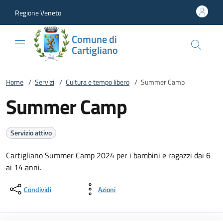
Vai al contenuto
accedi al menu
footer.enter
Regione Veneto
Comune di
Cartigliano
Home
/
Servizi
/
Cultura e tempo libero
/
Summer Camp
Summer Camp
Servizio attivo
Cartigliano Summer Camp 2024 per i bambini e ragazzi dai 6
ai 14 anni.
Condividi
Azioni