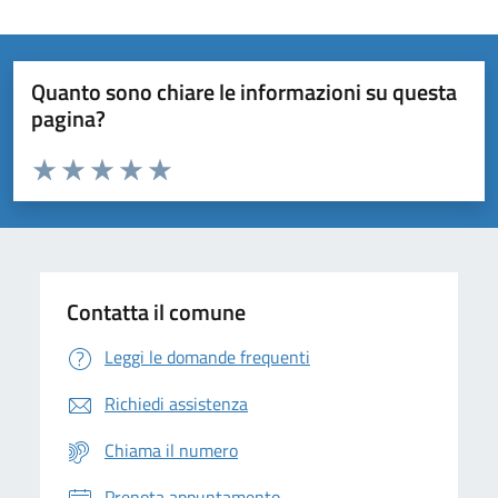
Quanto sono chiare le informazioni su questa
pagina?
Valuta da 1 a 5 stelle la pagina
Domanda
Valuta 1 stelle su 5
Valuta 2 stelle su 5
Valuta 3 stelle su 5
Valuta 4 stelle su 5
Valuta 5 stelle su 5
Contatta il comune
Leggi le domande frequenti
Richiedi assistenza
Chiama il numero
Prenota appuntamento