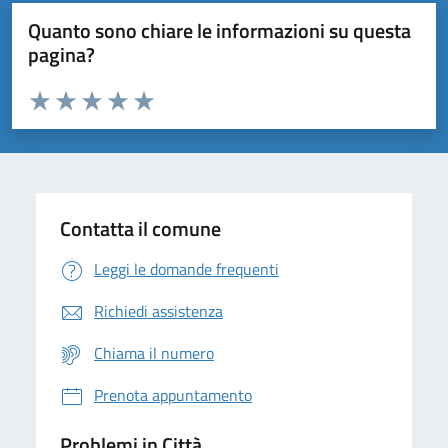
Quanto sono chiare le informazioni su questa
pagina?
Valuta da 1 a 5 stelle la pagina
Domanda
Valuta 1 stelle su 5
Valuta 2 stelle su 5
Valuta 3 stelle su 5
Valuta 4 stelle su 5
Valuta 5 stelle su 5
Contatta il comune
Leggi le domande frequenti
Richiedi assistenza
Chiama il numero
Prenota appuntamento
Problemi in Città