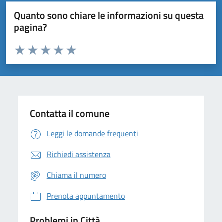
Quanto sono chiare le informazioni su questa
pagina?
Valuta da 1 a 5 stelle la pagina
Domanda
Valuta 1 stelle su 5
Valuta 2 stelle su 5
Valuta 3 stelle su 5
Valuta 4 stelle su 5
Valuta 5 stelle su 5
Contatta il comune
Leggi le domande frequenti
Richiedi assistenza
Chiama il numero
Prenota appuntamento
Problemi in Città