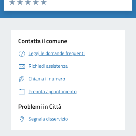
Valuta da 1 a 5 stelle la pagina
Domanda
Valuta 1 stelle su 5
Valuta 2 stelle su 5
Valuta 3 stelle su 5
Valuta 4 stelle su 5
Valuta 5 stelle su 5
Contatta il comune
Leggi le domande frequenti
Richiedi assistenza
Chiama il numero
Prenota appuntamento
Problemi in Città
Segnala disservizio