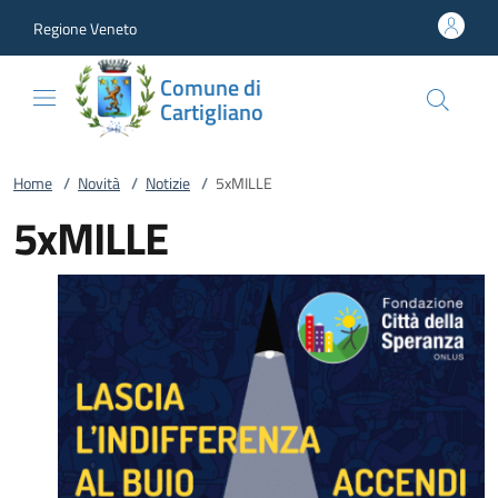
Vai al contenuto
accedi al menu
footer.enter
Regione Veneto
Comune di
Cartigliano
Home
/
Novità
/
Notizie
/
5xMILLE
5xMILLE