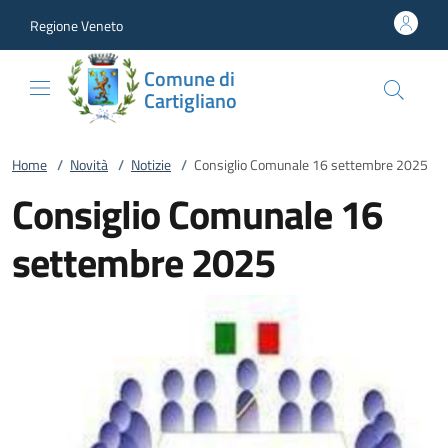
Vai al contenuto
accedi al menu
footer.enter
Regione Veneto
Comune di
Cartigliano
Home
/
Novità
/
Notizie
/
Consiglio Comunale 16 settembre 2025
Consiglio Comunale 16
settembre 2025