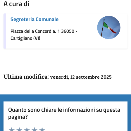
A cura di
Segreteria Comunale
Piazza della Concordia, 1 36050 -
Cartigliano (VI)
Ultima modifica:
venerdì, 12 settembre 2025
Quanto sono chiare le informazioni su questa
pagina?
Valuta da 1 a 5 stelle la pagina
Domanda