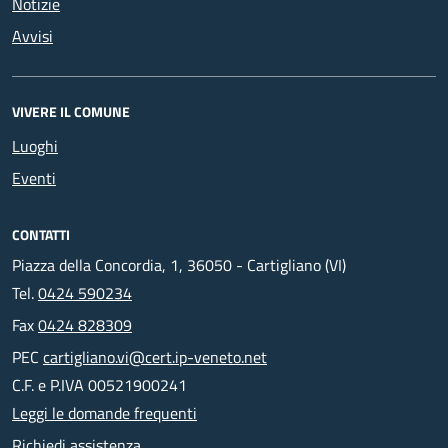
Notizie
Avvisi
VIVERE IL COMUNE
Luoghi
Eventi
CONTATTI
Piazza della Concordia, 1, 36050 - Cartigliano (VI)
Tel.
0424 590234
Fax
0424 828309
PEC
cartigliano.vi@cert.ip-veneto.net
C.F. e P.IVA 00521900241
Leggi le domande frequenti
Richiedi assistenza