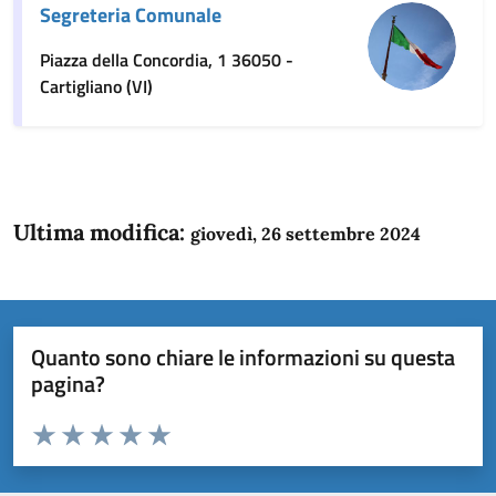
Segreteria Comunale
Piazza della Concordia, 1 36050 -
Cartigliano (VI)
Ultima modifica:
giovedì, 26 settembre 2024
Quanto sono chiare le informazioni su questa
pagina?
Valuta da 1 a 5 stelle la pagina
Domanda
Valuta 1 stelle su 5
Valuta 2 stelle su 5
Valuta 3 stelle su 5
Valuta 4 stelle su 5
Valuta 5 stelle su 5