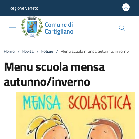
Vai al contenuto
accedi al menu
footer.enter
Regione Veneto
Comune di
Cartigliano
Home
/
Novità
/
Notizie
/
Menu scuola mensa autunno/inverno
Menu scuola mensa
autunno/inverno