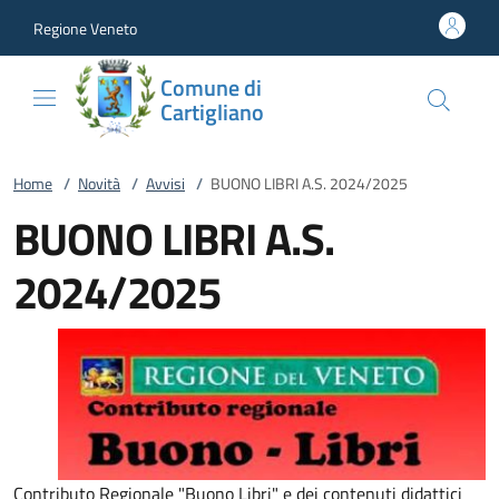
Vai al contenuto
accedi al menu
footer.enter
Regione Veneto
Comune di
Cartigliano
Home
/
Novità
/
Avvisi
/
BUONO LIBRI A.S. 2024/2025
BUONO LIBRI A.S.
2024/2025
Contributo Regionale "Buono Libri" e dei contenuti didattici