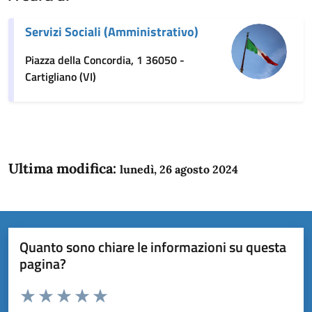
Servizi Sociali (Amministrativo)
Piazza della Concordia, 1 36050 -
Cartigliano (VI)
Ultima modifica:
lunedì, 26 agosto 2024
Quanto sono chiare le informazioni su questa
pagina?
Valuta da 1 a 5 stelle la pagina
Domanda
Valuta 1 stelle su 5
Valuta 2 stelle su 5
Valuta 3 stelle su 5
Valuta 4 stelle su 5
Valuta 5 stelle su 5