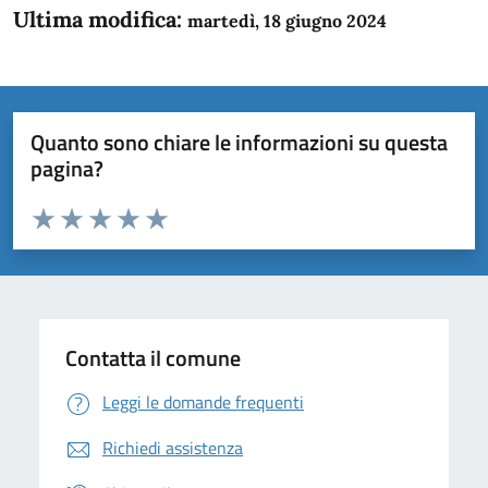
Ultima modifica:
martedì, 18 giugno 2024
Quanto sono chiare le informazioni su questa
pagina?
Valuta da 1 a 5 stelle la pagina
Domanda
Valuta 1 stelle su 5
Valuta 2 stelle su 5
Valuta 3 stelle su 5
Valuta 4 stelle su 5
Valuta 5 stelle su 5
Contatta il comune
Leggi le domande frequenti
Richiedi assistenza