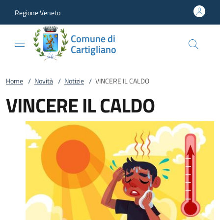
Vai al contenuto
accedi al menu
footer.enter
Regione Veneto
Comune di
Cartigliano
Home
/
Novità
/
Notizie
/
VINCERE IL CALDO
VINCERE IL CALDO