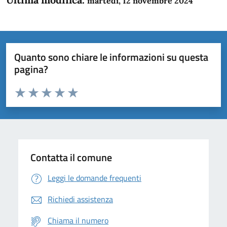
martedì, 12 novembre 2024
Quanto sono chiare le informazioni su questa
pagina?
Valuta da 1 a 5 stelle la pagina
Domanda
Valuta 1 stelle su 5
Valuta 2 stelle su 5
Valuta 3 stelle su 5
Valuta 4 stelle su 5
Valuta 5 stelle su 5
Contatta il comune
Leggi le domande frequenti
Richiedi assistenza
Chiama il numero