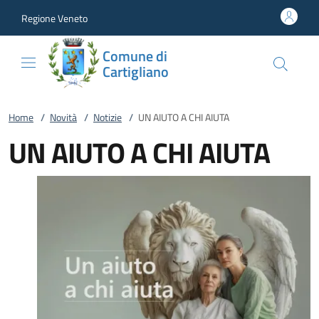
Vai al contenuto
accedi al menu
footer.enter
Regione Veneto
Comune di
Cartigliano
Home
/
Novità
/
Notizie
/
UN AIUTO A CHI AIUTA
UN AIUTO A CHI AIUTA