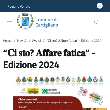
Vai al contenuto
accedi al menu
footer.enter
Regione Veneto
Comune di
Cartigliano
Home
/
Novità
/
Avvisi
/
“𝐂𝐢 𝐬𝐭𝐨? 𝐀𝐟𝐟𝐚𝐫𝐞 𝐟𝐚𝐭𝐢𝐜𝐚” - Edizione 2024
“𝐂𝐢 𝐬𝐭𝐨? 𝐀𝐟𝐟𝐚𝐫𝐞 𝐟𝐚𝐭𝐢𝐜𝐚” -
Edizione 2024