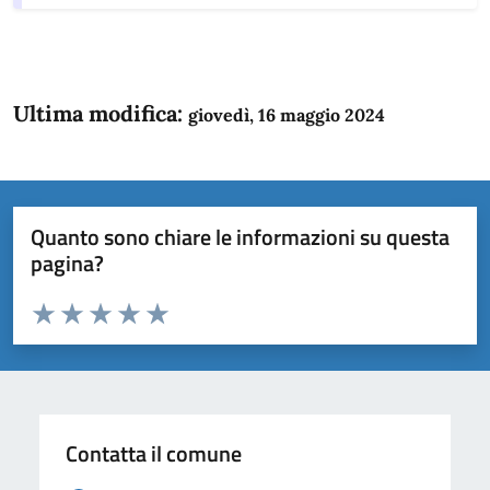
Ultima modifica:
giovedì, 16 maggio 2024
Quanto sono chiare le informazioni su questa
pagina?
Valuta da 1 a 5 stelle la pagina
Domanda
Valuta 1 stelle su 5
Valuta 2 stelle su 5
Valuta 3 stelle su 5
Valuta 4 stelle su 5
Valuta 5 stelle su 5
Contatta il comune