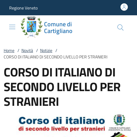
Vai al contenuto
accedi al menu
footer.enter
Regione Veneto
Comune di
Cartigliano
Home
/
Novità
/
Notizie
/
CORSO DI ITALIANO DI SECONDO LIVELLO PER STRANIERI
CORSO DI ITALIANO DI
SECONDO LIVELLO PER
STRANIERI