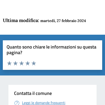
Ultima modifica:
martedì, 27 febbraio 2024
Quanto sono chiare le informazioni su questa
pagina?
Valuta da 1 a 5 stelle la pagina
Domanda
Valuta 1 stelle su 5
Valuta 2 stelle su 5
Valuta 3 stelle su 5
Valuta 4 stelle su 5
Valuta 5 stelle su 5
Contatta il comune
Leggi le domande frequenti