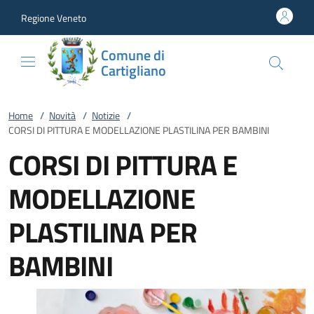
Vai al contenuto
accedi al menu
footer.enter
Regione Veneto
Comune di
Cartigliano
Home
/
Novità
/
Notizie
/
CORSI DI PITTURA E MODELLAZIONE PLASTILINA PER BAMBINI
CORSI DI PITTURA E
MODELLAZIONE
PLASTILINA PER
BAMBINI