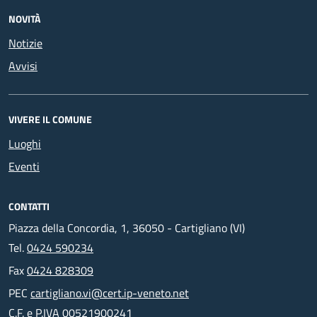
NOVITÀ
Notizie
Avvisi
VIVERE IL COMUNE
Luoghi
Eventi
CONTATTI
Piazza della Concordia, 1, 36050 - Cartigliano (VI)
Tel.
0424 590234
Fax
0424 828309
PEC
cartigliano.vi@cert.ip-veneto.net
C.F. e P.IVA 00521900241