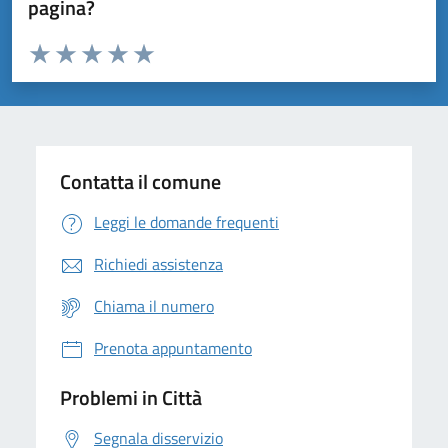
pagina?
Valuta da 1 a 5 stelle la pagina
Domanda
Valuta 1 stelle su 5
Valuta 2 stelle su 5
Valuta 3 stelle su 5
Valuta 4 stelle su 5
Valuta 5 stelle su 5
Contatta il comune
Leggi le domande frequenti
Richiedi assistenza
Chiama il numero
Prenota appuntamento
Problemi in Città
Segnala disservizio