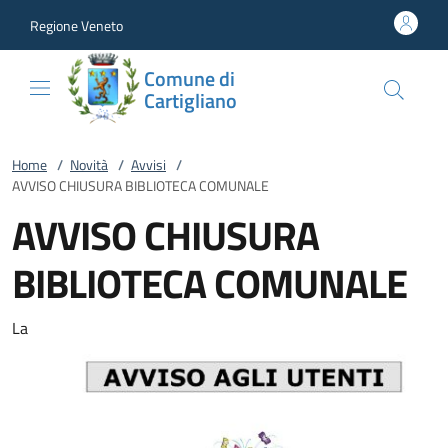
Vai al contenuto
accedi al menu
footer.enter
Regione Veneto
Comune di
Cartigliano
Home
/
Novità
/
Avvisi
/
AVVISO CHIUSURA BIBLIOTECA COMUNALE
AVVISO CHIUSURA
BIBLIOTECA COMUNALE
La