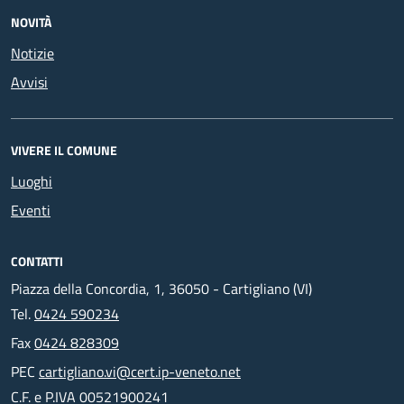
NOVITÀ
Notizie
Avvisi
VIVERE IL COMUNE
Luoghi
Eventi
CONTATTI
Piazza della Concordia, 1, 36050 - Cartigliano (VI)
Tel.
0424 590234
Fax
0424 828309
PEC
cartigliano.vi@cert.ip-veneto.net
C.F. e P.IVA 00521900241