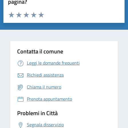
pagina?
Valuta da 1 a 5 stelle la pagina
Domanda
Valuta 1 stelle su 5
Valuta 2 stelle su 5
Valuta 3 stelle su 5
Valuta 4 stelle su 5
Valuta 5 stelle su 5
Contatta il comune
Leggi le domande frequenti
Richiedi assistenza
Chiama il numero
Prenota appuntamento
Problemi in Città
Segnala disservizio