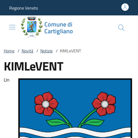
Vai al contenuto
accedi al menu
footer.enter
Regione Veneto
Comune di
Cartigliano
Home
/
Novità
/
Notizie
/
KIMLeVENT
KIMLeVENT
Un