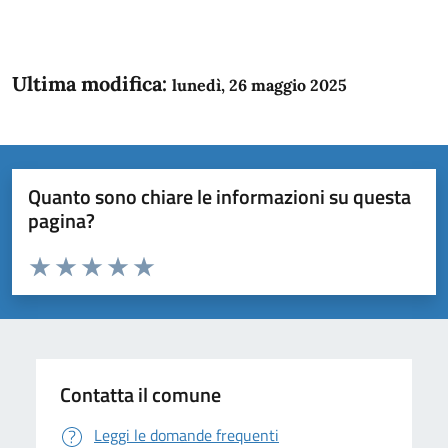
Ultima modifica:
lunedì, 26 maggio 2025
Quanto sono chiare le informazioni su questa
pagina?
Valuta da 1 a 5 stelle la pagina
Domanda
Valuta 1 stelle su 5
Valuta 2 stelle su 5
Valuta 3 stelle su 5
Valuta 4 stelle su 5
Valuta 5 stelle su 5
Contatta il comune
Leggi le domande frequenti