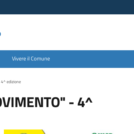
o
Vivere il Comune
4^ edizione
OVIMENTO" - 4^