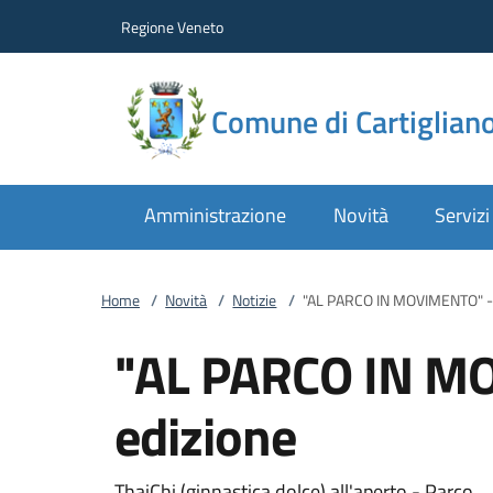
Vai al contenuto
accedi al menu
footer.enter
Regione Veneto
Comune di Cartiglian
Amministrazione
Novità
Servizi
Home
/
Novità
/
Notizie
/
"AL PARCO IN MOVIMENTO" - 
"AL PARCO IN M
edizione
ThaiChi (ginnastica dolce) all'aperto - Parco