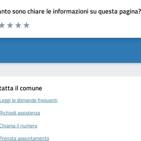
nto sono chiare le informazioni su questa pagina
 da 1 a 5 stelle la pagina
anda
ta 1 stelle su 5
Valuta 2 stelle su 5
Valuta 3 stelle su 5
Valuta 4 stelle su 5
Valuta 5 stelle su 5
tatta il comune
Leggi le domande frequenti
Richiedi assistenza
Chiama il numero
Prenota appuntamento