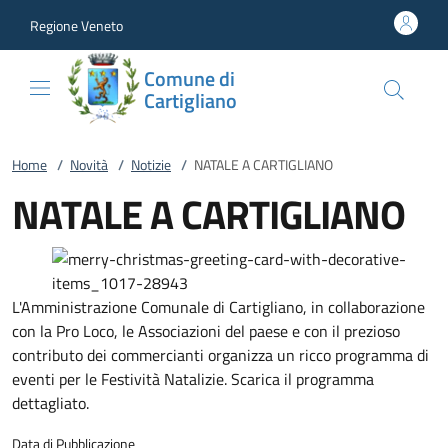
Vai al contenuto
accedi al menu
footer.enter
Regione Veneto
Comune di
Cartigliano
Home
/
Novità
/
Notizie
/
NATALE A CARTIGLIANO
NATALE A CARTIGLIANO
L'Amministrazione Comunale di Cartigliano, in collaborazione
con la Pro Loco, le Associazioni del paese e con il prezioso
contributo dei commercianti organizza un ricco programma di
eventi per le Festività Natalizie. Scarica il programma
dettagliato.
Data di Pubblicazione