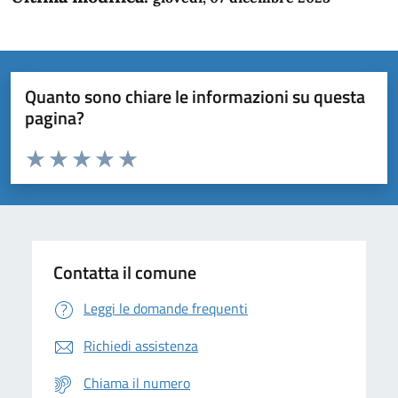
Quanto sono chiare le informazioni su questa
pagina?
Valuta da 1 a 5 stelle la pagina
Domanda
Valuta 1 stelle su 5
Valuta 2 stelle su 5
Valuta 3 stelle su 5
Valuta 4 stelle su 5
Valuta 5 stelle su 5
Contatta il comune
Leggi le domande frequenti
Richiedi assistenza
Chiama il numero