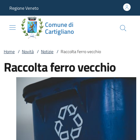
Vai al contenuto
accedi al menu
footer.enter
Regione Veneto
Comune di
Cartigliano
Home
/
Novità
/
Notizie
/
Raccolta ferro vecchio
Raccolta ferro vecchio