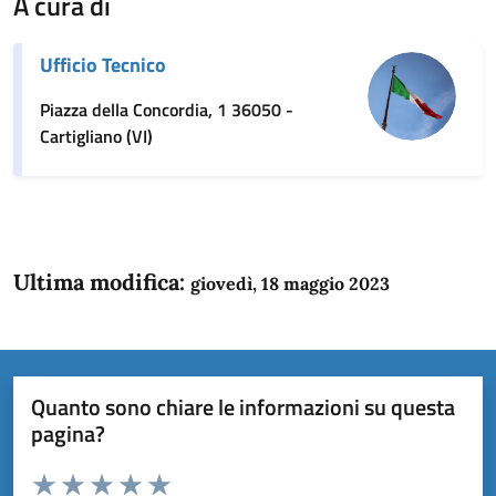
A cura di
Ufficio Tecnico
Piazza della Concordia, 1 36050 -
Cartigliano (VI)
Ultima modifica:
giovedì, 18 maggio 2023
Quanto sono chiare le informazioni su questa
pagina?
Valuta da 1 a 5 stelle la pagina
Domanda