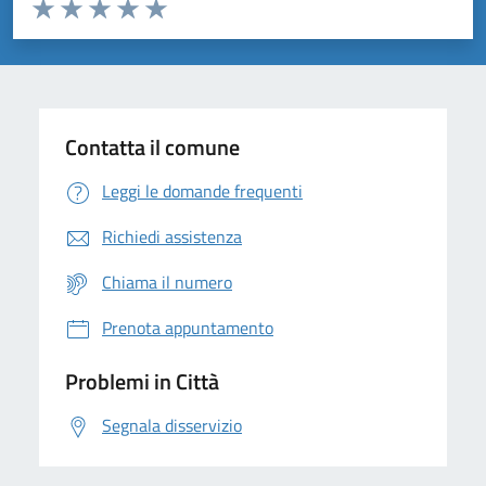
Valuta da 1 a 5 stelle la pagina
Domanda
Valuta 1 stelle su 5
Valuta 2 stelle su 5
Valuta 3 stelle su 5
Valuta 4 stelle su 5
Valuta 5 stelle su 5
Contatta il comune
Leggi le domande frequenti
Richiedi assistenza
Chiama il numero
Prenota appuntamento
Problemi in Città
Segnala disservizio