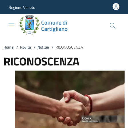
Vai al contenuto
accedi al menu
footer.enter
Regione Veneto
Comune di
Cartigliano
Home
/
Novità
/
Notizie
/
RICONOSCENZA
RICONOSCENZA