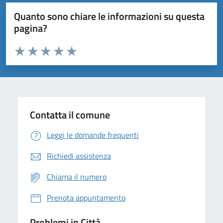
Quanto sono chiare le informazioni su questa
pagina?
Valuta da 1 a 5 stelle la pagina
Domanda
Valuta 1 stelle su 5
Valuta 2 stelle su 5
Valuta 3 stelle su 5
Valuta 4 stelle su 5
Valuta 5 stelle su 5
Contatta il comune
Leggi le domande frequenti
Richiedi assistenza
Chiama il numero
Prenota appuntamento
Problemi in Città