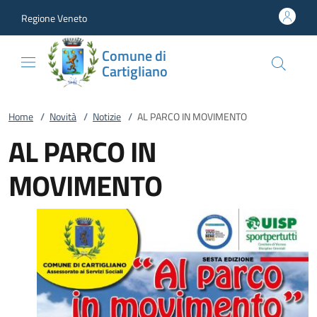
Vai al contenuto
accedi al menu
footer.enter
Regione Veneto
Comune di
Cartigliano
Home
/
Novità
/
Notizie
/
AL PARCO IN MOVIMENTO
AL PARCO IN
MOVIMENTO