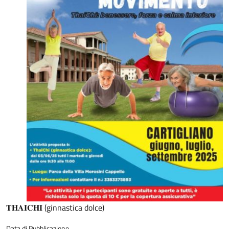
𝐓𝐇𝐀𝐈𝐂𝐇𝐈 (ginnastica dolce)
Data di Pubblicazione