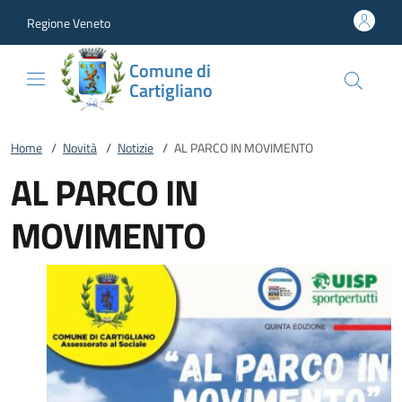
Vai al contenuto
accedi al menu
footer.enter
Regione Veneto
Comune di
Cartigliano
Home
/
Novità
/
Notizie
/
AL PARCO IN MOVIMENTO
AL PARCO IN
MOVIMENTO