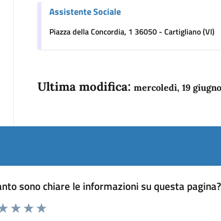
Assistente Sociale
Piazza della Concordia, 1 36050 - Cartigliano (VI)
Ultima modifica:
mercoledì, 19 giugn
nto sono chiare le informazioni su questa pagina
 da 1 a 5 stelle la pagina
anda
ta 1 stelle su 5
Valuta 2 stelle su 5
Valuta 3 stelle su 5
Valuta 4 stelle su 5
Valuta 5 stelle su 5