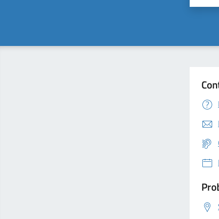
Con
Prob