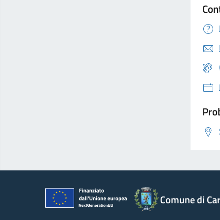
Con
Prob
Comune di Car