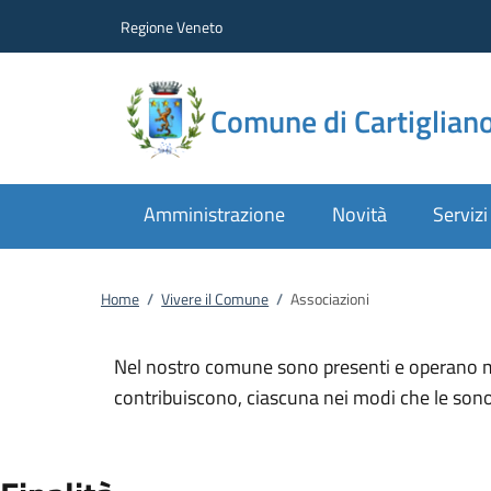
Vai al contenuto
accedi al menu
footer.enter
Regione Veneto
Comune di Cartiglian
Amministrazione
Novità
Servizi
Home
/
Vivere il Comune
/
Associazioni
Nel nostro comune sono presenti e operano mol
contribuiscono, ciascuna nei modi che le sono pr