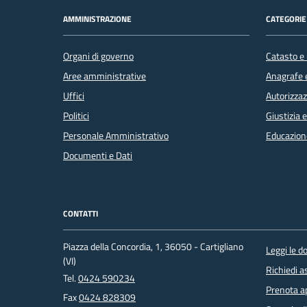
AMMINISTRAZIONE
CATEGORIE 
Organi di governo
Catasto e 
Aree amministrative
Anagrafe e
Uffici
Autorizzaz
Politici
Giustizia 
Personale Amministrativo
Educazion
Documenti e Dati
CONTATTI
Piazza della Concordia, 1, 36050 - Cartigliano
Leggi le 
(VI)
Richiedi a
Tel.
0424 590234
Prenota 
Fax
0424 828309