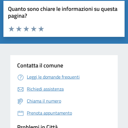
Quanto sono chiare le informazioni su questa
pagina?
Valuta da 1 a 5 stelle la pagina
Domanda
Valuta 1 stelle su 5
Valuta 2 stelle su 5
Valuta 3 stelle su 5
Valuta 4 stelle su 5
Valuta 5 stelle su 5
Contatta il comune
Leggi le domande frequenti
Richiedi assistenza
Chiama il numero
Prenota appuntamento
Problemi in Città