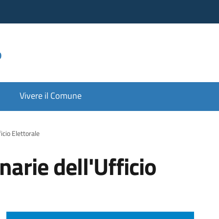
o
Vivere il Comune
icio Elettorale
arie dell'Ufficio