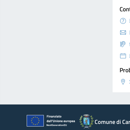
Con
Prob
Comune di Car