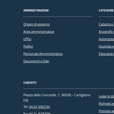
AMMINISTRAZIONE
CATEGORIE 
Organi di governo
Catasto e 
Aree amministrative
Anagrafe e
Uffici
Autorizzaz
Politici
Giustizia 
Personale Amministrativo
Educazion
Documenti e Dati
CONTATTI
Piazza della Concordia, 1, 36050 - Cartigliano
Leggi le 
(VI)
Richiedi a
Tel.
0424 590234
Prenota 
Fax
0424 828309