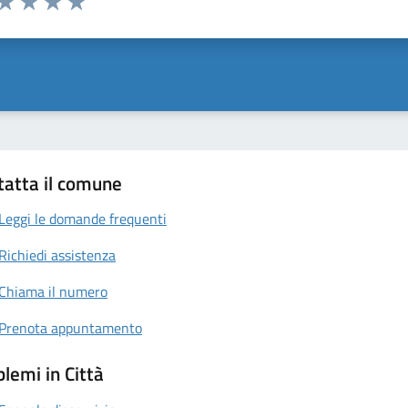
ta 1 stelle su 5
Valuta 2 stelle su 5
Valuta 3 stelle su 5
Valuta 4 stelle su 5
Valuta 5 stelle su 5
tatta il comune
Leggi le domande frequenti
Richiedi assistenza
Chiama il numero
Prenota appuntamento
lemi in Città