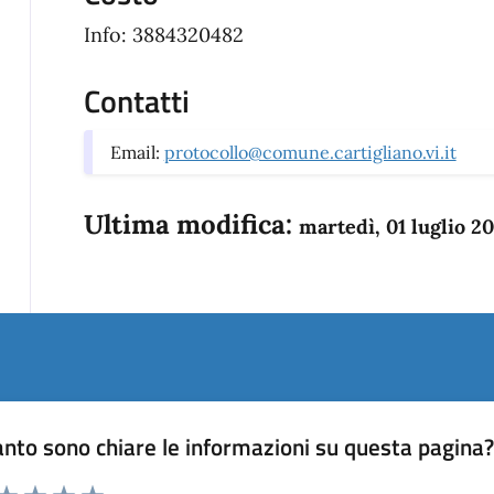
Info: 3884320482
Contatti
Email:
protocollo@comune.cartigliano.vi.it
Ultima modifica:
martedì, 01 luglio 2
nto sono chiare le informazioni su questa pagina
 da 1 a 5 stelle la pagina
anda