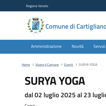
Vai al contenuto
accedi al menu
footer.enter
Regione Veneto
Comune di Cartiglian
Amministrazione
Novità
Servizi
Home
/
Vivere il Comune
/
Eventi
/
SURYA YOGA
SURYA YOGA
dal 02 luglio 2025 al 23 lugl
Corso