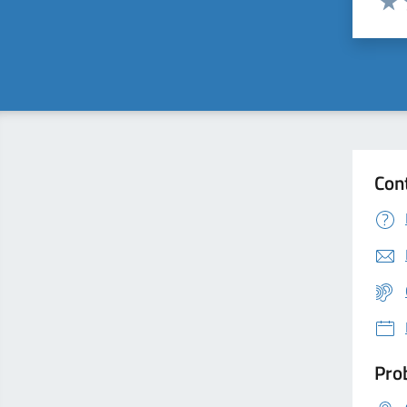
Valu
Con
Prob