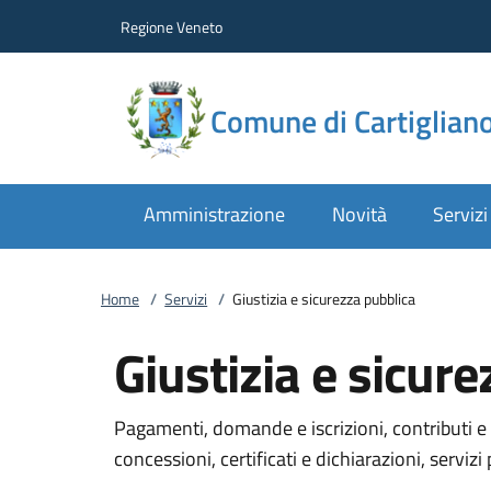
Vai al contenuto
accedi al menu
footer.enter
Regione Veneto
Comune di Cartiglian
Amministrazione
Novità
Servizi
Home
/
Servizi
/
Giustizia e sicurezza pubblica
Giustizia e sicur
Pagamenti, domande e iscrizioni, contributi e 
concessioni, certificati e dichiarazioni, servizi 