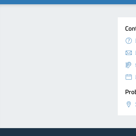
Con
Prob