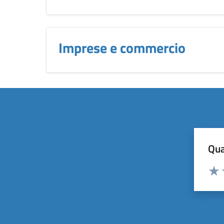
Imprese e commercio
Qua
Valuta
Dom
Valu