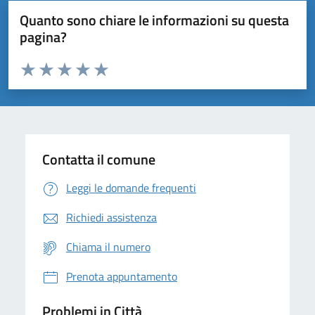
Quanto sono chiare le informazioni su questa
pagina?
Valuta da 1 a 5 stelle la pagina
Domanda
Valuta 1 stelle su 5
Valuta 2 stelle su 5
Valuta 3 stelle su 5
Valuta 4 stelle su 5
Valuta 5 stelle su 5
Contatta il comune
Leggi le domande frequenti
Richiedi assistenza
Chiama il numero
Prenota appuntamento
Problemi in Città