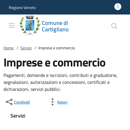
Vai al contenuto
accedi al menu
footer.enter
Regione Veneto
Comune di
Cartigliano
Home
/
Servizi
/
Imprese e commercio
Imprese e commercio
Pagamenti, domande e iscrizioni, contributi e graduatorie,
segnalazioni, autorizzazioni e concessioni, certificati e
dichiarazioni, servizi pubblici.
Condividi
Azioni
Servizi