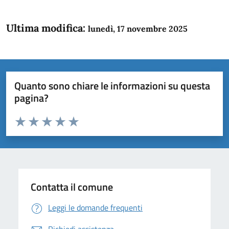
Ultima modifica:
lunedì, 17 novembre 2025
Quanto sono chiare le informazioni su questa
pagina?
Valuta da 1 a 5 stelle la pagina
Domanda
Valuta 1 stelle su 5
Valuta 2 stelle su 5
Valuta 3 stelle su 5
Valuta 4 stelle su 5
Valuta 5 stelle su 5
Contatta il comune
Leggi le domande frequenti
Richiedi assistenza