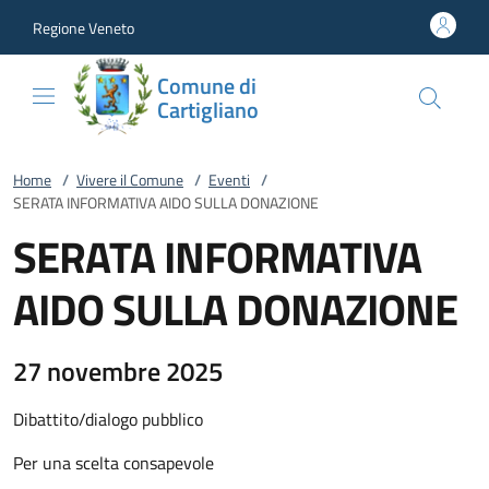
Vai al contenuto
accedi al menu
footer.enter
Regione Veneto
Comune di
Cartigliano
Home
/
Vivere il Comune
/
Eventi
/
SERATA INFORMATIVA AIDO SULLA DONAZIONE
SERATA INFORMATIVA
AIDO SULLA DONAZIONE
27 novembre 2025
Dibattito/dialogo pubblico
Per una scelta consapevole