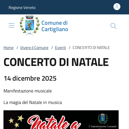
Vai al contenuto
accedi al menu
footer.enter
Regione Veneto
Comune di
Cartigliano
Home
/
Vivere il Comune
/
Eventi
/
CONCERTO DI NATALE
CONCERTO DI NATALE
14 dicembre 2025
Manifestazione musicale
La magia del Natale in musica