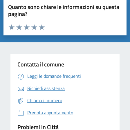
Quanto sono chiare le informazioni su questa
pagina?
Valuta da 1 a 5 stelle la pagina
Domanda
Valuta 1 stelle su 5
Valuta 2 stelle su 5
Valuta 3 stelle su 5
Valuta 4 stelle su 5
Valuta 5 stelle su 5
Contatta il comune
Leggi le domande frequenti
Richiedi assistenza
Chiama il numero
Prenota appuntamento
Problemi in Città