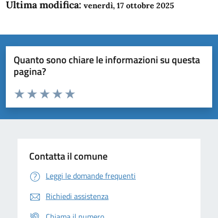
Ultima modifica:
venerdì, 17 ottobre 2025
Quanto sono chiare le informazioni su questa
pagina?
Valuta da 1 a 5 stelle la pagina
Domanda
Valuta 1 stelle su 5
Valuta 2 stelle su 5
Valuta 3 stelle su 5
Valuta 4 stelle su 5
Valuta 5 stelle su 5
Contatta il comune
Leggi le domande frequenti
Richiedi assistenza
Chiama il numero