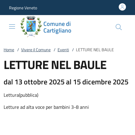
Vai al contenuto
accedi al menu
footer.enter
Regione Veneto
Comune di
Cartigliano
Home
/
Vivere il Comune
/
Eventi
/
LETTURE NEL BAULE
LETTURE NEL BAULE
dal 13 ottobre 2025 al 15 dicembre 2025
Lettura(pubblica)
Letture ad alta voce per bambini 3-8 anni