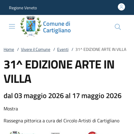
Vai al contenuto
accedi al menu
footer.enter
Regione Veneto
Comune di
Cartigliano
Home
/
Vivere il Comune
/
Eventi
/
31^ EDIZIONE ARTE IN VILLA
31^ EDIZIONE ARTE IN
VILLA
dal 03 maggio 2026 al 17 maggio 2026
Mostra
Rassegna pittorica a cura del Circolo Artisti di Cartigliano