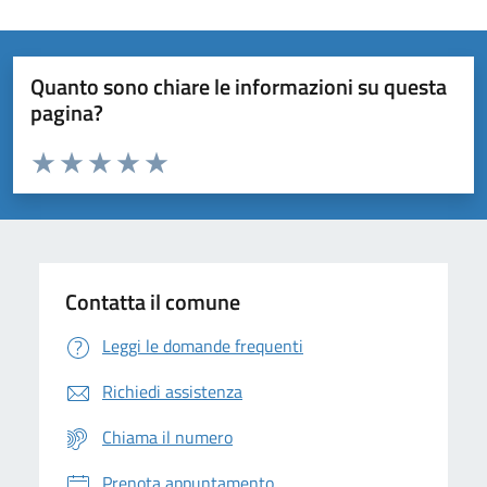
Quanto sono chiare le informazioni su questa
pagina?
Valuta da 1 a 5 stelle la pagina
Domanda
Valuta 1 stelle su 5
Valuta 2 stelle su 5
Valuta 3 stelle su 5
Valuta 4 stelle su 5
Valuta 5 stelle su 5
Contatta il comune
Leggi le domande frequenti
Richiedi assistenza
Chiama il numero
Prenota appuntamento