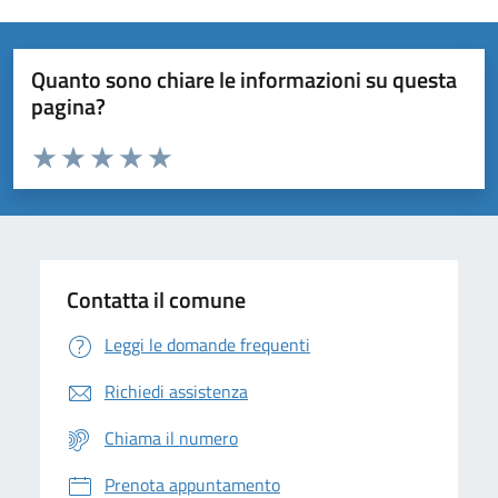
Quanto sono chiare le informazioni su questa
pagina?
Valuta da 1 a 5 stelle la pagina
Domanda
Valuta 1 stelle su 5
Valuta 2 stelle su 5
Valuta 3 stelle su 5
Valuta 4 stelle su 5
Valuta 5 stelle su 5
Contatta il comune
Leggi le domande frequenti
Richiedi assistenza
Chiama il numero
Prenota appuntamento