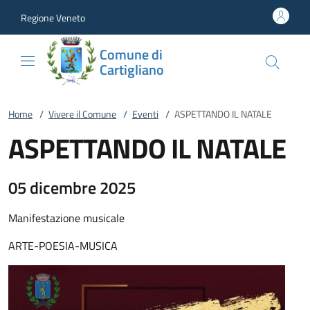
Vai al contenuto
accedi al menu
footer.enter
Regione Veneto
Comune di
Cartigliano
Home
/
Vivere il Comune
/
Eventi
/
ASPETTANDO IL NATALE
ASPETTANDO IL NATALE
05 dicembre 2025
Manifestazione musicale
ARTE-POESIA-MUSICA