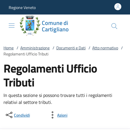
Vai al contenuto
accedi al menu
footer.enter
Regione Veneto
Comune di
Cartigliano
Home
/
Amministrazione
/
Documenti e Dati
/
Atto normativo
/
Regolamenti Ufficio Tributi
Regolamenti Ufficio
Tributi
In questa sezione si possono trovare tutti i regolamenti
relativi al settore tributi.
Condividi
Azioni