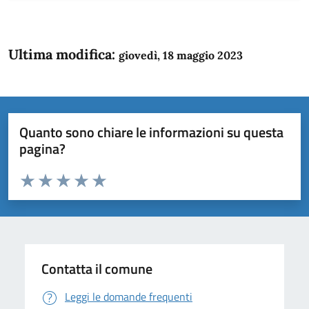
Ultima modifica:
giovedì, 18 maggio 2023
Quanto sono chiare le informazioni su questa
pagina?
Valuta da 1 a 5 stelle la pagina
Domanda
Valuta 1 stelle su 5
Valuta 2 stelle su 5
Valuta 3 stelle su 5
Valuta 4 stelle su 5
Valuta 5 stelle su 5
Contatta il comune
Leggi le domande frequenti