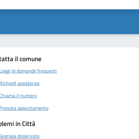
ta 1 stelle su 5
Valuta 2 stelle su 5
Valuta 3 stelle su 5
Valuta 4 stelle su 5
Valuta 5 stelle su 5
tatta il comune
Leggi le domande frequenti
Richiedi assistenza
Chiama il numero
Prenota appuntamento
lemi in Città
Segnala disservizio