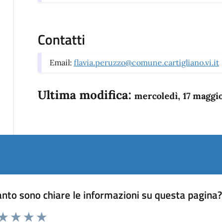
Contatti
Email:
flavia.peruzzo@comune.cartigliano.vi.it
Ultima modifica:
mercoledì, 17 maggi
nto sono chiare le informazioni su questa pagina
 da 1 a 5 stelle la pagina
anda