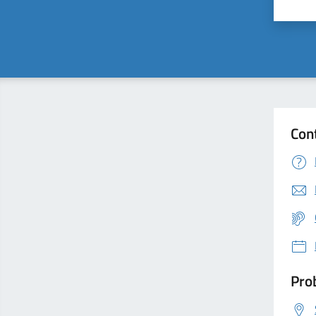
Valu
Con
Prob