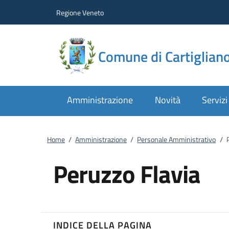
Vai al contenuto
accedi al menu
footer.enter
Regione Veneto
Comune di Cartiglian
Amministrazione
Novità
Servizi
Home
/
Amministrazione
/
Personale Amministrativo
/
Peruzzo Flavia
INDICE DELLA PAGINA