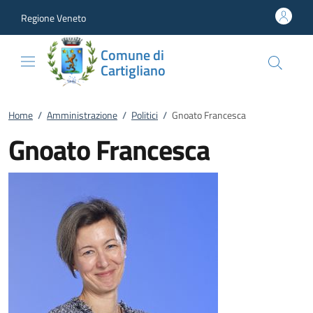
Vai al contenuto
accedi al menu
footer.enter
Regione Veneto
Comune di
Cartigliano
Home
/
Amministrazione
/
Politici
/
Gnoato Francesca
Gnoato Francesca