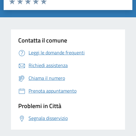
Domanda
Valuta 1 stelle su 5
Valuta 2 stelle su 5
Valuta 3 stelle su 5
Valuta 4 stelle su 5
Valuta 5 stelle su 5
Contatta il comune
Leggi le domande frequenti
Richiedi assistenza
Chiama il numero
Prenota appuntamento
Problemi in Città
Segnala disservizio