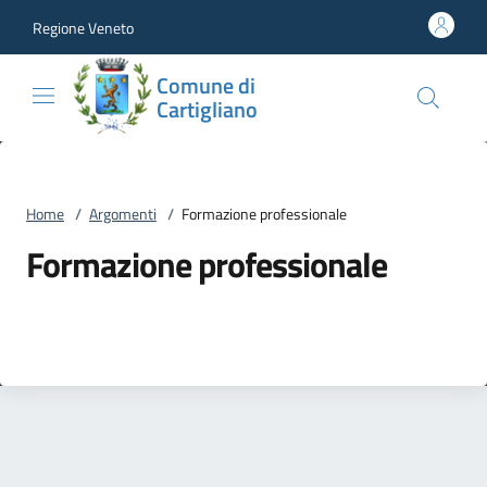
Vai al contenuto
accedi al menu
footer.enter
Regione Veneto
Comune di
Cartigliano
Home
/
Argomenti
/
Formazione professionale
Formazione professionale