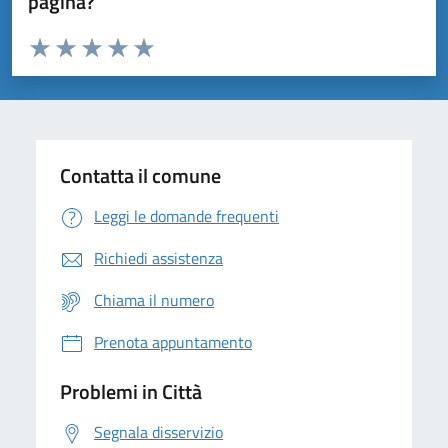
pagina?
Valuta da 1 a 5 stelle la pagina
Domanda
Valuta 1 stelle su 5
Valuta 2 stelle su 5
Valuta 3 stelle su 5
Valuta 4 stelle su 5
Valuta 5 stelle su 5
Contatta il comune
Leggi le domande frequenti
Richiedi assistenza
Chiama il numero
Prenota appuntamento
Problemi in Città
Segnala disservizio