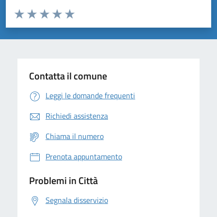
Valuta da 1 a 5 stelle la pagina
Domanda
Valuta 1 stelle su 5
Valuta 2 stelle su 5
Valuta 3 stelle su 5
Valuta 4 stelle su 5
Valuta 5 stelle su 5
Contatta il comune
Leggi le domande frequenti
Richiedi assistenza
Chiama il numero
Prenota appuntamento
Problemi in Città
Segnala disservizio