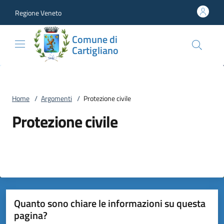
Vai al contenuto
accedi al menu
footer.enter
Regione Veneto
Comune di
Cartigliano
Home
/
Argomenti
/
Protezione civile
Protezione civile
Quanto sono chiare le informazioni su questa
pagina?