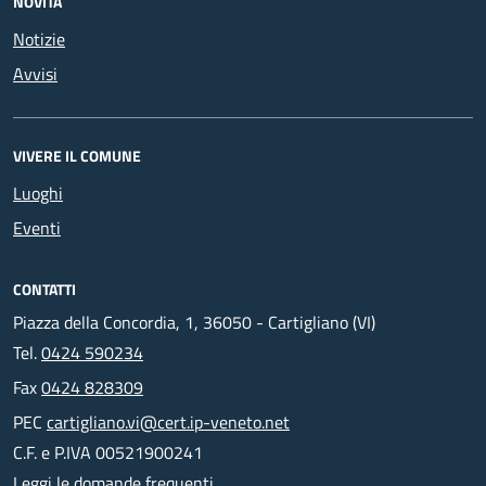
NOVITÀ
Notizie
Avvisi
VIVERE IL COMUNE
Luoghi
Eventi
CONTATTI
Piazza della Concordia, 1, 36050 - Cartigliano (VI)
Tel.
0424 590234
Fax
0424 828309
PEC
cartigliano.vi@cert.ip-veneto.net
C.F. e P.IVA 00521900241
Leggi le domande frequenti