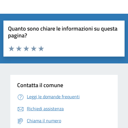
Quanto sono chiare le informazioni su questa
pagina?
Valuta da 1 a 5 stelle la pagina
Domanda
Valuta 1 stelle su 5
Valuta 2 stelle su 5
Valuta 3 stelle su 5
Valuta 4 stelle su 5
Valuta 5 stelle su 5
Contatta il comune
Leggi le domande frequenti
Richiedi assistenza
Chiama il numero