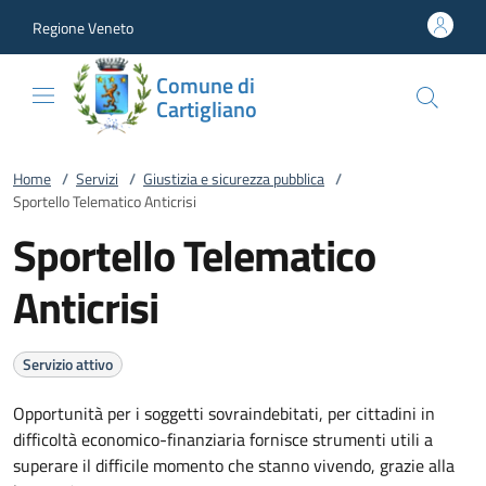
Vai al contenuto
accedi al menu
footer.enter
Regione Veneto
Comune di
Cartigliano
Home
/
Servizi
/
Giustizia e sicurezza pubblica
/
Sportello Telematico Anticrisi
Sportello Telematico
Anticrisi
Servizio attivo
Opportunità per i soggetti sovraindebitati, per cittadini in
difficoltà economico-finanziaria fornisce strumenti utili a
superare il difficile momento che stanno vivendo, grazie alla