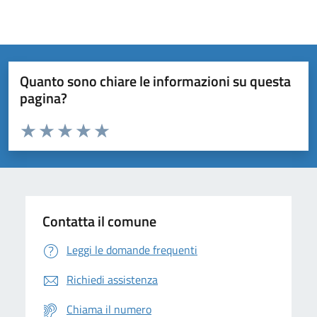
Quanto sono chiare le informazioni su questa
pagina?
Valuta da 1 a 5 stelle la pagina
Domanda
Valuta 1 stelle su 5
Valuta 2 stelle su 5
Valuta 3 stelle su 5
Valuta 4 stelle su 5
Valuta 5 stelle su 5
Contatta il comune
Leggi le domande frequenti
Richiedi assistenza
Chiama il numero