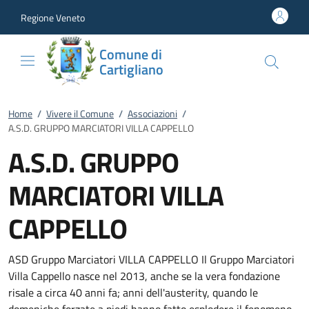
Vai al contenuto
accedi al menu
footer.enter
Regione Veneto
Comune di
Cartigliano
Home
/
Vivere il Comune
/
Associazioni
/
A.S.D. GRUPPO MARCIATORI VILLA CAPPELLO
A.S.D. GRUPPO
MARCIATORI VILLA
CAPPELLO
ASD Gruppo Marciatori VILLA CAPPELLO Il Gruppo Marciatori
Villa Cappello nasce nel 2013, anche se la vera fondazione
risale a circa 40 anni fa; anni dell'austerity, quando le