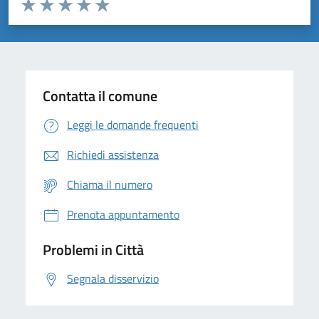
Valuta da 1 a 5 stelle la pagina
Domanda
Valuta 1 stelle su 5
Valuta 2 stelle su 5
Valuta 3 stelle su 5
Valuta 4 stelle su 5
Valuta 5 stelle su 5
Contatta il comune
Leggi le domande frequenti
Richiedi assistenza
Chiama il numero
Prenota appuntamento
Problemi in Città
Segnala disservizio