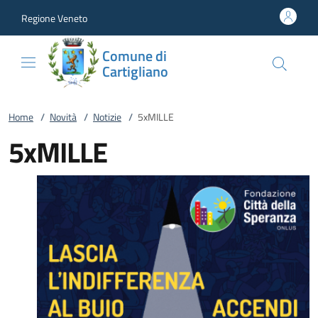
Vai al contenuto
accedi al menu
footer.enter
Regione Veneto
Comune di
Cartigliano
Home
/
Novità
/
Notizie
/
5xMILLE
5xMILLE