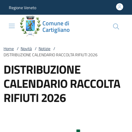
Vai al contenuto
accedi al menu
footer.enter
Regione Veneto
Comune di
Cartigliano
Home
/
Novità
/
Notizie
/
DISTRIBUZIONE CALENDARIO RACCOLTA RIFIUTI 2026
DISTRIBUZIONE
CALENDARIO RACCOLTA
RIFIUTI 2026