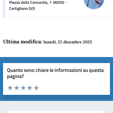
Piazza della Concordia, 1 36050 -
Cartigliano (VI)
Ultima modifica:
lunedì, 22 dicembre 2025
Quanto sono chiare le informazioni su questa
pagina?
Valuta da 1 a 5 stelle la pagina
Domanda
Valuta 1 stelle su 5
Valuta 2 stelle su 5
Valuta 3 stelle su 5
Valuta 4 stelle su 5
Valuta 5 stelle su 5