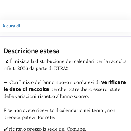
A cura di
Descrizione estesa
📣 É iniziata la distribuzione dei calendari per la raccolta
rifiuti 2026 da parte di ETRA❗
👀 Con l’inizio dell’anno nuovo ricordatevi di 𝘃𝗲𝗿𝗶𝗳𝗶𝗰𝗮𝗿𝗲
𝗹𝗲 𝗱𝗮𝘁𝗲 𝗱𝗶 𝗿𝗮𝗰𝗰𝗼𝗹𝘁𝗮 perché potrebbero esserci state
delle variazioni rispetto all'anno scorso.
E se non avete ricevuto il calendario nei tempi, non
preoccupatevi. Potrete:
✔️ ritirarlo presso la sede del Comune,